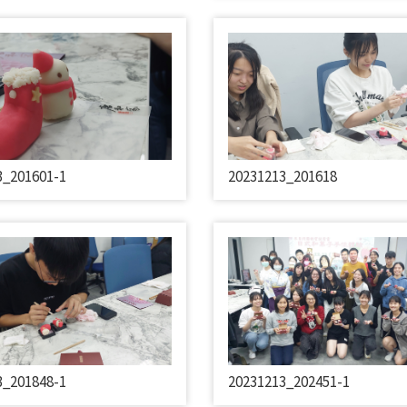
3_201601-1
20231213_201618
3_201848-1
20231213_202451-1