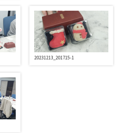
20231213_201715-1