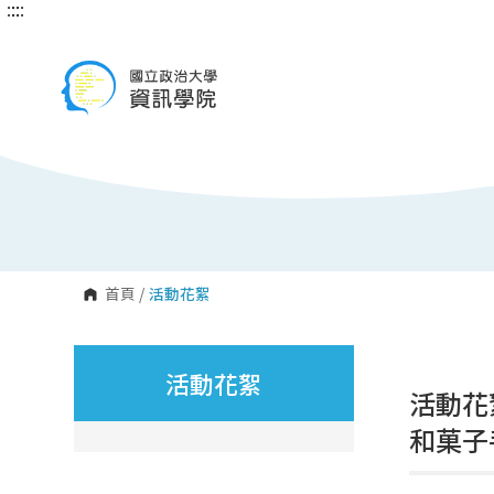
:::
:::
跳
到
主
要
內
容
區
塊
首頁
/
活動花絮
活動花絮
活動花
和菓子