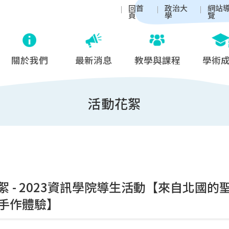
回首
政治大
網站
頁
學
覽
關於我們
最新消息
教學與課程
學術
活動花絮
絮 - 2023資訊學院導生活動【來自北國
手作體驗】