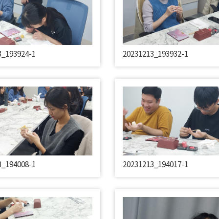
3_193924-1
20231213_193932-1
3_194008-1
20231213_194017-1