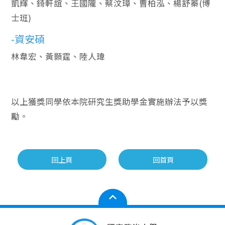
凱輝、錡軒誼、王國隴、蔡汶璋、曹柏泓、楊舒蓁(博
士班)
-資安碩
林韋宏、黃顥霆、陸人瑋
以上獲獎同學依本院研究生獎助學金實施辦法予以獎
勵。
回上頁
回首頁