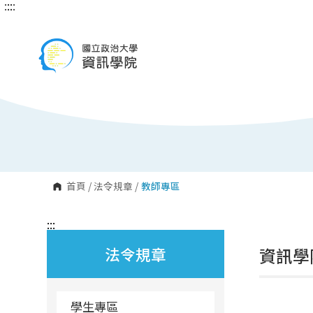
:::
:::
跳
到
主
要
內
容
區
塊
首頁
/
法令規章
/
教師專區
:::
法令規章
資訊學
學生專區