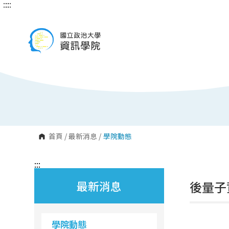
:::
:::
跳
到
主
要
內
容
區
塊
首頁
/
最新消息
/
學院動態
:::
最新消息
後量子
學院動態