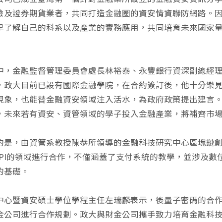
險及證券期貨業者，共同打造金融圈的資安情資聯防網路。
早了解自己的科系以及產業的實務應用，共同培育未來國家
中，金融監督管理委員會處長林裕泰、永豐銀行資深副總經
，政大目前已設有國際金融學院，在合約簽訂後，他十分樂
現象，也能替金融資安領域注入活水，為政府政策提出建言
，未來若有資安、資管領域的學子投入金融產業，將補齊市
的是，由資管系教授陳恭所領導的金融科技研究中心區塊鏈
n API的領域進行合作，不僅涵蓋了支付系統的教學，並涉及
的基礎。
中心暨資安碩士學位學程主任左瑞麟表示，後量子密碼的合作
金公司進行合作規劃。政大與財金公司攜手致力培育金融科