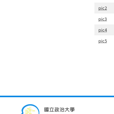
pic2
pic3
pic4
pic5