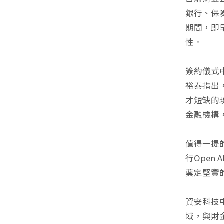
銀行、保
期間，即
性。
簽約儀式
裕泰指出
才短缺的
金融機構
值得一提
行Ope
奠定堅實
資安科技
域，與財