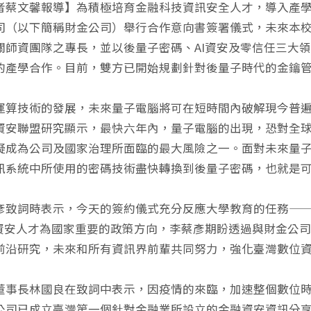
者蔡文馨報導】為積極培育金融科技資訊安全人才，導入產學
司（以下簡稱財金公司）舉行合作意向書簽署儀式，未來本
關師資團隊之專長，並以後量子密碼、AI資安及零信任三大
的產學合作。目前，雙方已開始規劃針對後量子時代的金鑰
運算技術的發展，未來量子電腦將可在短時間內破解現今普
資安聯盟研究顯示，最快六年內，量子電腦的出現，恐對全
疑成為公司及國家治理所面臨的最大風險之一。面對未來量
訊系統中所使用的密碼技術盡快轉換到後量子密碼，也就是
彥致詞時表示，今天的簽約儀式充分反應大學教育的任務—
、資安人才為國家重要的政策方向，李蔡彥期盼透過與財金公
前沿研究，未來和所有資訊界前輩共同努力，強化臺灣數位
董事長林國良在致詞中表示，因疫情的來臨，加速整個數位
公司已成立臺灣第一個針對金融業所設立的金融資安資訊分享與分