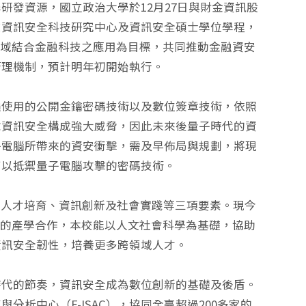
研發資源，國立政治大學於12月27日與財金資訊股
校資訊安全科技研究中心及資訊安全碩士學位學程，
領域結合金融科技之應用為目標，共同推動金融資安
管理機制，預計明年初開始執行。
遍使用的公開金鑰密碼技術以及數位簽章技術，依照
球資訊安全構成強大威脅，因此未來後量子時代的資
子電腦所帶來的資安衝擊，需及早佈局與規劃，將現
可以抵禦量子電腦攻擊的密碼技術。
—人才培育、資訊創新及社會實踐等三項要素。現今
司的產學合作，本校能以人文社會科學為基礎，協助
資訊安全韌性，培養更多跨領域人才。
時代的節奏，資訊安全成為數位創新的基礎及後盾。
析中心（F-ISAC），協同全臺超過200多家的