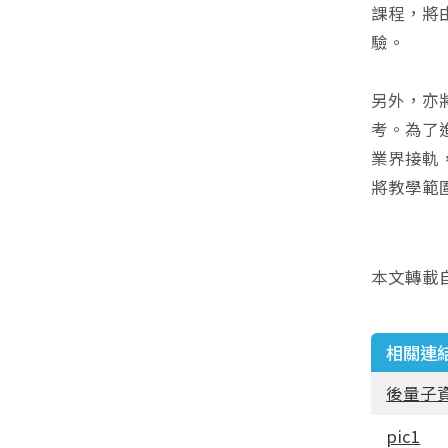
課程，將
驗。
另外，亦
考。為了
業界接軌
將教學範
本文轉載
相關連
後量子
pic1