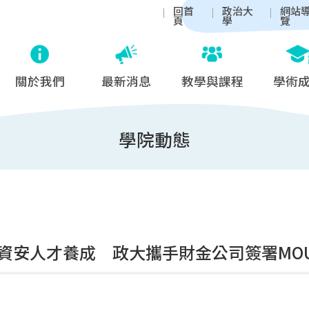
回首
政治大
網站
頁
學
覽
關於我們
最新消息
教學與課程
學術
學院動態
資安人才養成 政大攜手財金公司簽署MO