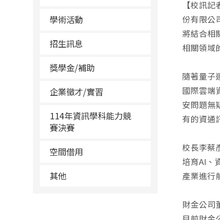
【校訊記
學術活動
份有限公
將結合相
招生訊息
相關領域
獎學金/補助
隨著量子
國際雲端
企業徵才/實習
安問題無
114年資訊學科能力競
有的資通
賽決賽
校長李蔡
空間借用
培育AI
其他
產業進行
財金公司
目前財金