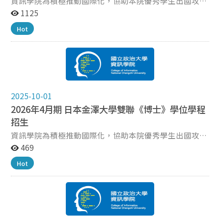
資訊學院為積極推動國際化，協助本院優秀學生出國攻讀
(Master of Engineering, MEng)，UC提供的MEng選項如
資訊科學雙聯碩士學位，提供學生更寬廣的學習視野和文
1125
下（https://www.ceas.uc.edu/academics/degrees-
化體驗，特與日本金澤大學（KANAZAWA UNIVERSITY）
Hot
programs/graduate.html）： 資訊與電子類：人工智慧
簽訂國際雙聯學位合作計畫。 招收對象 本院已完成註冊
(AI)、電腦工程、電腦科學與軟體工程、電機工程。 機械
之碩士班學生，申請細則依金澤大學雙聯學程
與自動化類：航空航天工程、機器人與智慧自主系統、機
【GUIDELINES FOR APPLICANTS (master)_April 2026】
械工程。 工程與系統類：工業與系統工程、土木與環境工
為準。 招收名額 3名 申請時間（資訊學院收件期間） 即
程、化學工程、材料科學與工程。 生醫與能源類：生物醫
日起至2025年11月10日上班時間（上午9:00~下午
學工程、永續能源。 申請程序：即日起至2026年4月7日
5:00），將應繳交文件紙本送至資訊學院辦公室（資訊大
（星期二）17：00前，將應繳交文件電子檔e-mail
2025-10-01
樓4樓140407）。 繳交文件 NCCU申請表。
至 coi@nccu.edu.tw（標題：辛辛那提雙聯學位_（學號
2026年4月期 日本金澤大學雙聯《博士》學位學程
【GUIDELINES FOR APPLICANTS (master)_April 2026】
姓名））
要求之文件。 口試時間及結果公布 口試：2025年12月1
招生
日～12月24日，詳細時間另由金澤大學通知。 結果公
資訊學院為積極推動國際化，協助本院優秀學生出國攻讀
布：2026年1月23日，依金澤大學公布時間為準。 日本
資訊科學雙聯博士學位，提供學生更寬廣的學習視野和文
469
金澤大學相關資訊 https://www.se.kanazawa-
化體驗，特與日本金澤大學（KANAZAWA UNIVERSITY）
u.ac.jp/information 學分抵免~金澤大學規定 The
Hot
簽訂國際雙聯學位合作計畫。 招收對象 本院資訊科學系
transfer of credits obtained from the partner university
已完成註冊之博士班學生，申請細則依金澤大學雙聯學程
is possible only for elective subjects by mutual
【GUIDELINES FOR APPLICANTS (Doctor)_April 2026】
agreement. 此外，國立政治大學的選修科目為3學分，而
為準。 招收名額 3名 申請時間（資訊學院收件期間） 即
金澤大學為2學分，較國立政治大學少1學分。因此於金澤
日起至2025年11月10日上班時間（上午9:00~下午
大學取得的選修2學分可抵免國立政治大學之選修2學分；