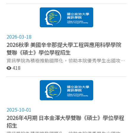
帶你一次搞懂兩個學程的課程內容與雙主修申請方式，還
有免費午餐等你來拿！透過雙主修，成為跨域複合型人
才。 時間地點：4/8(三) 12：00～13：00 綜院南棟111教
室 立即報名：https://reurl.cc/O6Xp3y 『數位內容與科
技學程』 → 人機介面、互動設計、創新科技、智慧環境
等 想做有溫度的科技產品？這裡是起點！ 『人工智慧應
2026-03-18
用學程』 → 從 AI 基礎到實際應用，結合你的本科專業 讓
2026秋季 美國辛辛那提大學工程與應用科學學院
AI 成為你職涯最強的加速器！
雙聯《碩士》學位學程招生
資訊學院為積極推動國際化，協助本院優秀學生出國攻讀
雙聯碩士學位，特與美國辛辛那提大學工程與應用科學學
418
院（COLLEGE OF ENGINEERING and APPLIED SCIENCE,
UNIVERSITY OF CINCINNATI）簽訂國際雙聯學位合作計
畫。 招收對象：本院已完成註冊之碩士班學生 繳交文件
大學部成績單：畢業總平均成績至少GPA3.0、或QPA 75
分 政大碩士班成績單：第一學年在本校完成至少15學分
之課程（其中五門課程之成績須達B或以上） 英語能力證
2025-10-01
明：雅思（IELTS）6.5、培生（PTE）59，或托福
2026年4月期 日本金澤大學雙聯《碩士》學位學程
（TOEFL IBT）85 兩封推薦信（其中一封須由「論文指導
招生
老師」撰寫） SOP（含以下Program選擇2~3項，並註明
志願排序） 學生須於申請時決定擬就讀之Program