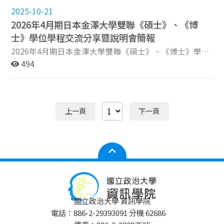
5:00），將應繳交文件紙本送至資訊學院辦公室（資訊大
於國立政治大學取得的選修3學分僅抵免金澤大學選修科
2025-10-21
樓4樓140407）。 繳交文件 NCCU申請表。
目之2學分。 徵兵及齡男子出境應經核准，詳情請參考內
2026年4月期日本金澤大學雙聯《碩士》、《博
【GUIDELINES FOR APPLICANTS (Doctor)_April 2026】
政部宣導影片：https://www.youtube.com/watch?v=4-
要求之文件。 口試時間及結果公布 口試：2025年12月1
士》學位學程交流分享暨說明會簡報
vl1Q-8Cz8 辦理。
日～12月24日，詳細時間另由金澤大學通知。 結果公
2026年4月期日本金澤大學雙聯《碩士》、《博士》學位
布：2026年1月23日，依金澤大學公布時間為準。 日本
學程交流分享暨說明會已圓滿結束，活動當天簡報歡迎至
494
金澤大學相關資訊 https://www.se.kanazawa-
下方《相關檔案》處下載。 │學姊諮詢聯絡資訊： 張綯
u.ac.jp/information 學分抵免~金澤大學規定 The
襄：111753501@cs.nccu.edu.tw
transfer of credits obtained from the partner university
is possible only for elective subjects by mutual
上一頁
下一頁
agreement. 此外，國立政治大學的選修科目為3學分，而
金澤大學為2學分，較國立政治大學少1學分。因此於金澤
大學取得的選修2學分可抵免國立政治大學之選修2學分；
於國立政治大學取得的選修3學分僅抵免金澤大學選修科
目之2學分。 徵兵及齡男子出境應經核准，詳情請參考內
政部宣導影片：https://www.youtube.com/watch?v=4-
vl1Q-8Cz8 辦理。
國立政治大學 資訊學院
電話：886-2-29393091 分機 62686