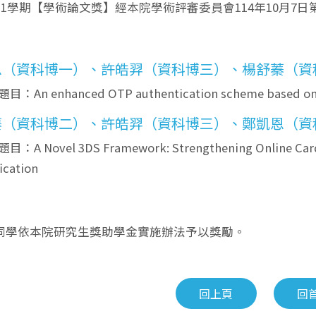
第1學期【學術論文獎】經本院學術評審委員會114年10月7
恩（資科博一）、許皓羿（資科博三）、楊舒蓁（資
目：An enhanced OTP authentication scheme based on 
蓁（資科博二）、許皓羿（資科博三）、鄭凱恩（資
：A Novel 3DS Framework: Strengthening Online Card-
fication
同學依本院研究生獎助學金實施辦法予以獎勵。
回上頁
回