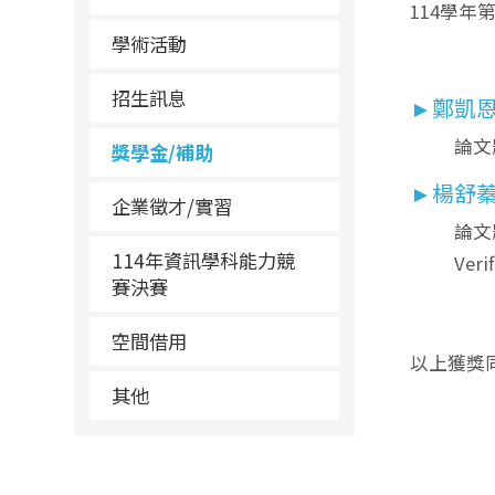
114學年
學術活動
招生訊息
►鄭凱
論文題
獎學金/補助
►楊舒
企業徵才/實習
論文題目
114年資訊學科能力競
Veri
賽決賽
空間借用
以上獲獎
其他