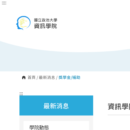
:::
:::
跳
到
主
要
內
容
區
塊
首頁
/
最新消息
/
獎學金/補助
:::
最新消息
資訊學
學院動態