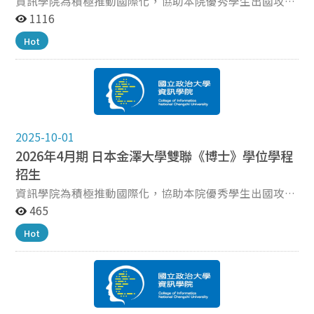
資訊學院為積極推動國際化，協助本院優秀學生出國攻讀
(Master of Engineering, MEng)，UC提供的MEng選項如
資訊科學雙聯碩士學位，提供學生更寬廣的學習視野和文
1116
下（https://www.ceas.uc.edu/academics/degrees-
化體驗，特與日本金澤大學（KANAZAWA UNIVERSITY）
Hot
programs/graduate.html）： 資訊與電子類：人工智慧
簽訂國際雙聯學位合作計畫。 招收對象 本院已完成註冊
(AI)、電腦工程、電腦科學與軟體工程、電機工程。 機械
之碩士班學生，申請細則依金澤大學雙聯學程
與自動化類：航空航天工程、機器人與智慧自主系統、機
【GUIDELINES FOR APPLICANTS (master)_April 2026】
械工程。 工程與系統類：工業與系統工程、土木與環境工
為準。 招收名額 3名 申請時間（資訊學院收件期間） 即
程、化學工程、材料科學與工程。 生醫與能源類：生物醫
日起至2025年11月10日上班時間（上午9:00~下午
學工程、永續能源。 申請程序：即日起至2026年4月7日
5:00），將應繳交文件紙本送至資訊學院辦公室（資訊大
（星期二）17：00前，將應繳交文件電子檔e-mail
2025-10-01
樓4樓140407）。 繳交文件 NCCU申請表。
至 coi@nccu.edu.tw（標題：辛辛那提雙聯學位_（學號
2026年4月期 日本金澤大學雙聯《博士》學位學程
【GUIDELINES FOR APPLICANTS (master)_April 2026】
姓名））
要求之文件。 口試時間及結果公布 口試：2025年12月1
招生
日～12月24日，詳細時間另由金澤大學通知。 結果公
資訊學院為積極推動國際化，協助本院優秀學生出國攻讀
布：2026年1月23日，依金澤大學公布時間為準。 日本
資訊科學雙聯博士學位，提供學生更寬廣的學習視野和文
465
金澤大學相關資訊 https://www.se.kanazawa-
化體驗，特與日本金澤大學（KANAZAWA UNIVERSITY）
u.ac.jp/information 學分抵免~金澤大學規定 The
Hot
簽訂國際雙聯學位合作計畫。 招收對象 本院資訊科學系
transfer of credits obtained from the partner university
已完成註冊之博士班學生，申請細則依金澤大學雙聯學程
is possible only for elective subjects by mutual
【GUIDELINES FOR APPLICANTS (Doctor)_April 2026】
agreement. 此外，國立政治大學的選修科目為3學分，而
為準。 招收名額 3名 申請時間（資訊學院收件期間） 即
金澤大學為2學分，較國立政治大學少1學分。因此於金澤
日起至2025年11月10日上班時間（上午9:00~下午
大學取得的選修2學分可抵免國立政治大學之選修2學分；