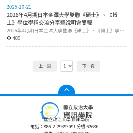
5:00），將應繳交文件紙本送至資訊學院辦公室（資訊大
於國立政治大學取得的選修3學分僅抵免金澤大學選修科
2025-10-21
樓4樓140407）。 繳交文件 NCCU申請表。
目之2學分。 徵兵及齡男子出境應經核准，詳情請參考內
2026年4月期日本金澤大學雙聯《碩士》、《博
【GUIDELINES FOR APPLICANTS (Doctor)_April 2026】
政部宣導影片：https://www.youtube.com/watch?v=4-
要求之文件。 口試時間及結果公布 口試：2025年12月1
士》學位學程交流分享暨說明會簡報
vl1Q-8Cz8 辦理。
日～12月24日，詳細時間另由金澤大學通知。 結果公
2026年4月期日本金澤大學雙聯《碩士》、《博士》學位
布：2026年1月23日，依金澤大學公布時間為準。 日本
學程交流分享暨說明會已圓滿結束，活動當天簡報歡迎至
489
金澤大學相關資訊 https://www.se.kanazawa-
下方《相關檔案》處下載。 │學姊諮詢聯絡資訊： 張綯
u.ac.jp/information 學分抵免~金澤大學規定 The
襄：111753501@cs.nccu.edu.tw
transfer of credits obtained from the partner university
is possible only for elective subjects by mutual
上一頁
下一頁
agreement. 此外，國立政治大學的選修科目為3學分，而
金澤大學為2學分，較國立政治大學少1學分。因此於金澤
大學取得的選修2學分可抵免國立政治大學之選修2學分；
於國立政治大學取得的選修3學分僅抵免金澤大學選修科
目之2學分。 徵兵及齡男子出境應經核准，詳情請參考內
政部宣導影片：https://www.youtube.com/watch?v=4-
vl1Q-8Cz8 辦理。
國立政治大學 資訊學院
電話：886-2-29393091 分機 62686