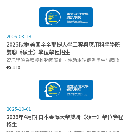
帶你一次搞懂兩個學程的課程內容與雙主修申請方式，還
有免費午餐等你來拿！透過雙主修，成為跨域複合型人
才。 時間地點：4/8(三) 12：00～13：00 綜院南棟111教
室 立即報名：https://reurl.cc/O6Xp3y 『數位內容與科
技學程』 → 人機介面、互動設計、創新科技、智慧環境
等 想做有溫度的科技產品？這裡是起點！ 『人工智慧應
2026-03-18
用學程』 → 從 AI 基礎到實際應用，結合你的本科專業 讓
2026秋季 美國辛辛那提大學工程與應用科學學院
AI 成為你職涯最強的加速器！
雙聯《碩士》學位學程招生
資訊學院為積極推動國際化，協助本院優秀學生出國攻讀
雙聯碩士學位，特與美國辛辛那提大學工程與應用科學學
410
院（COLLEGE OF ENGINEERING and APPLIED SCIENCE,
UNIVERSITY OF CINCINNATI）簽訂國際雙聯學位合作計
畫。 招收對象：本院已完成註冊之碩士班學生 繳交文件
大學部成績單：畢業總平均成績至少GPA3.0、或QPA 75
分 政大碩士班成績單：第一學年在本校完成至少15學分
之課程（其中五門課程之成績須達B或以上） 英語能力證
2025-10-01
明：雅思（IELTS）6.5、培生（PTE）59，或托福
2026年4月期 日本金澤大學雙聯《碩士》學位學程
（TOEFL IBT）85 兩封推薦信（其中一封須由「論文指導
招生
老師」撰寫） SOP（含以下Program選擇2~3項，並註明
志願排序） 學生須於申請時決定擬就讀之Program