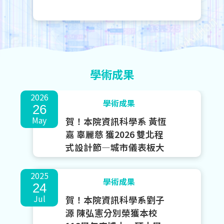
學術成果
2026
學術成果
26
May
賀！本院資訊科學系 黃恆
嘉 辜麗慈 獲2026 雙北程
式設計節—城市儀表板大
黑客松 第一名
2025
學術成果
24
Jul
賀！本院資訊科學系劉子
源 陳弘憲分別榮獲本校